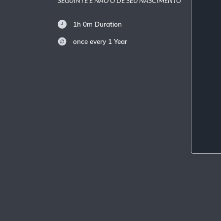
SEGUINTE E NÃO O DE SEU NASCIMENTO
1h 0m
Duration
once every 1 Year