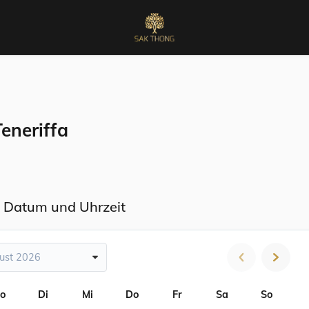
eneriffa
 Datum und Uhrzeit
ust 2026
o
Di
Mi
Do
Fr
Sa
So