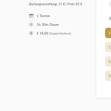
Buchungsanzahlung: 15 € | Preis: 85 €
2
1 Termin
3
1h 30m
Dauer
1
1
€ 15,00
(Supercheckout)
1
1
2
2
3
3