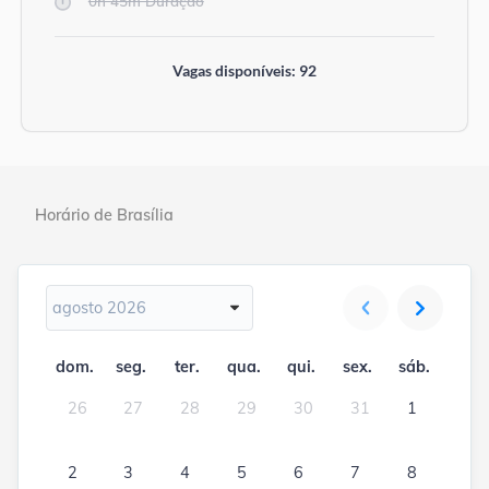
0h 45m Duração
Vagas disponíveis: 92
Horário de Brasília
agosto 2026
dom.
seg.
ter.
qua.
qui.
sex.
sáb.
26
27
28
29
30
31
1
2
3
4
5
6
7
8